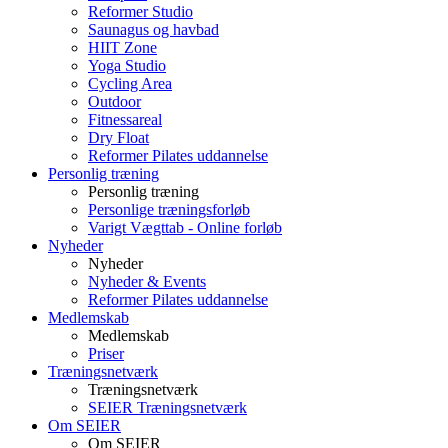
Reformer Studio
Saunagus og havbad
HIIT Zone
Yoga Studio
Cycling Area
Outdoor
Fitnessareal
Dry Float
Reformer Pilates uddannelse
Personlig træning
Personlig træning
Personlige træningsforløb
Varigt Vægttab - Online forløb
Nyheder
Nyheder
Nyheder & Events
Reformer Pilates uddannelse
Medlemskab
Medlemskab
Priser
Træningsnetværk
Træningsnetværk
SEIER Træningsnetværk
Om SEIER
Om SEIER