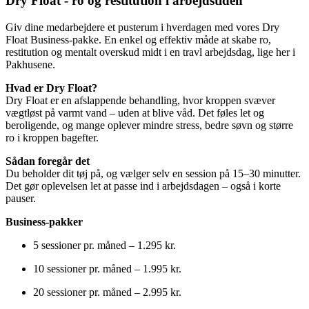
Dry Float - ro og restitution i arbejdstiden
Giv dine medarbejdere et pusterum i hverdagen med vores Dry
Float Business-pakke. En enkel og effektiv måde at skabe ro,
restitution og mentalt overskud midt i en travl arbejdsdag, lige her i
Pakhusene.
Hvad er Dry Float?
Dry Float er en afslappende behandling, hvor kroppen svæver
vægtløst på varmt vand – uden at blive våd. Det føles let og
beroligende, og mange oplever mindre stress, bedre søvn og større
ro i kroppen bagefter.
Sådan foregår det
Du beholder dit tøj på, og vælger selv en session på 15–30 minutter.
Det gør oplevelsen let at passe ind i arbejdsdagen – også i korte
pauser.
Business-pakker
5 sessioner pr. måned – 1.295 kr.
10 sessioner pr. måned – 1.995 kr.
20 sessioner pr. måned – 2.995 kr.