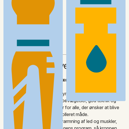
Klæd om
Vand
Strength for Everybody
Rolig og kontrolleret styrketræning med fokus på kvalitet i
bevægelsen.
Strength for Everybody er styrketræning for hele kroppen –
bygget op omkring bevidste bevægelser, god teknik og
nærvær i træningen. Timen er for alle, der ønsker at blive
stærkere på en tryg og kontrolleret måde.
Hver time starter med en opvarmning af led og muskler,
som tager udgangspunkt i dagens program, så kroppen