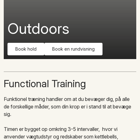
Indtast
dit
telefonnummer
Outdoors
her,
så
kontakter
vi
dig
Book hold
Book en rundvisning
hurtigst
muligt.
Book en
rundvisning
Functional Training
Navn
Funktionel træning handler om at du bevæger dig, på alle
de forskellige måder, som din krop er i stand til at bevæge
Telefonnummer
sig.
*
Timen er bygget op omkring 3-5 intervaller, hvor vi
anvender vægtudstyr og redskaber som kettlebells,