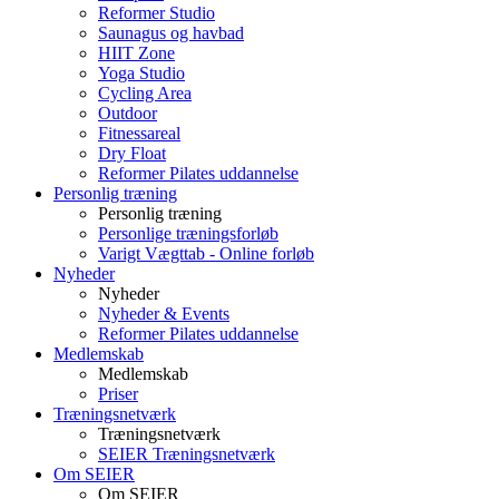
Reformer Studio
Saunagus og havbad
HIIT Zone
Yoga Studio
Cycling Area
Outdoor
Fitnessareal
Dry Float
Reformer Pilates uddannelse
Personlig træning
Personlig træning
Personlige træningsforløb
Varigt Vægttab - Online forløb
Nyheder
Nyheder
Nyheder & Events
Reformer Pilates uddannelse
Medlemskab
Medlemskab
Priser
Træningsnetværk
Træningsnetværk
SEIER Træningsnetværk
Om SEIER
Om SEIER